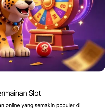
rmainan Slot
n online yang semakin populer di