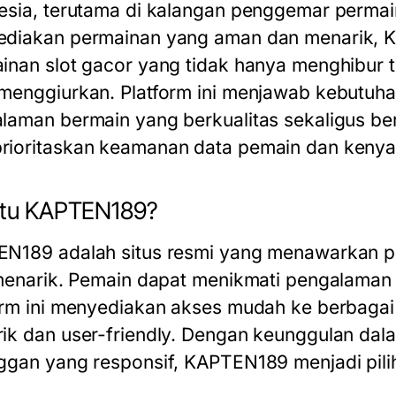
esia, terutama di kalangan penggemar permai
diakan permainan yang aman dan menarik, 
inan slot gacor yang tidak hanya menghibur
menggiurkan. Platform ini menjawab kebutuh
laman bermain yang berkualitas sekaligus b
ioritaskan keamanan data pemain dan keny
Itu KAPTEN189?
N189 adalah situs resmi yang menawarkan pe
 menarik. Pemain dapat menikmati pengalaman
orm ini menyediakan akses mudah ke berbaga
ik dan user-friendly. Dengan keunggulan dal
ggan yang responsif, KAPTEN189 menjadi pil