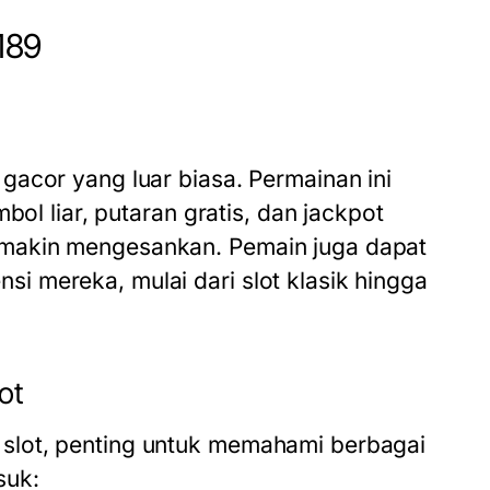
189
gacor yang luar biasa. Permainan ini
bol liar, putaran gratis, dan jackpot
emakin mengesankan. Pemain juga dapat
 mereka, mulai dari slot klasik hingga
ot
slot, penting untuk memahami berbagai
suk: