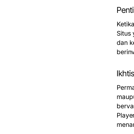
Pent
Ketik
Situs
dan k
berin
Ikht
Perma
maupu
berva
Playe
menan