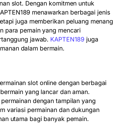
nan slot. Dengan komitmen untuk
KAPTEN189 menawarkan berbagai jenis
 tetapi juga memberikan peluang menang
an para pemain yang mencari
ertanggung jawab.
KAPTEN189
juga
amanan dalam bermain.
rmainan slot online dengan berbagai
 bermain yang lancar dan aman.
i permainan dengan tampilan yang
am variasi permainan dan dukungan
ihan utama bagi banyak pemain.