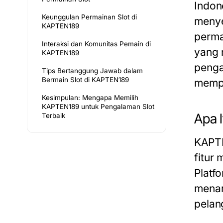
Indon
Keunggulan Permainan Slot di
menye
KAPTEN189
perma
Interaksi dan Komunitas Pemain di
yang 
KAPTEN189
penga
Tips Bertanggung Jawab dalam
Bermain Slot di KAPTEN189
mempr
Kesimpulan: Mengapa Memilih
KAPTEN189 untuk Pengalaman Slot
Apa 
Terbaik
KAPTE
fitur
Platf
menar
pelan