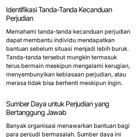
Identifikasi Tanda-Tanda Kecanduan
Perjudian
Memahami tanda-tanda kecanduan perjudian
dapat membantu individu mendapatkan
bantuan sebelum situasi menjadi lebih buruk.
Tanda-tanda tersebut mungkin termasuk
terus bermain meskipun mengalami kerugian,
menyembunyikan kebiasaan perjudian, atau
merasa tidak bisa berhenti meskipun ingin.
Sumber Daya untuk Perjudian yang
Bertanggung Jawab
Banyak organisasi menawarkan bantuan bagi
para penjudi bermasalah. Sumber daya ini