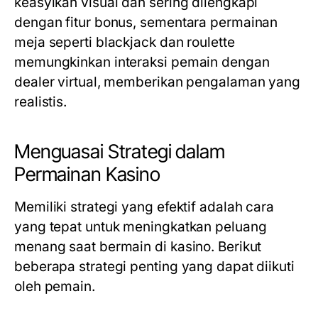
keasyikan visual dan sering dilengkapi
dengan fitur bonus, sementara permainan
meja seperti blackjack dan roulette
memungkinkan interaksi pemain dengan
dealer virtual, memberikan pengalaman yang
realistis.
Menguasai Strategi dalam
Permainan Kasino
Memiliki strategi yang efektif adalah cara
yang tepat untuk meningkatkan peluang
menang saat bermain di kasino. Berikut
beberapa strategi penting yang dapat diikuti
oleh pemain.