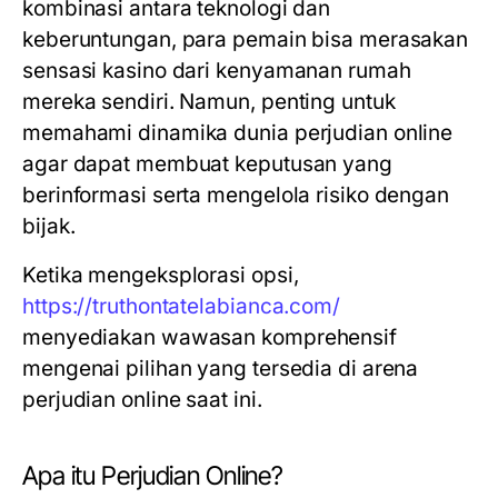
kombinasi antara teknologi dan
keberuntungan, para pemain bisa merasakan
sensasi kasino dari kenyamanan rumah
mereka sendiri. Namun, penting untuk
memahami dinamika dunia perjudian online
agar dapat membuat keputusan yang
berinformasi serta mengelola risiko dengan
bijak.
Ketika mengeksplorasi opsi,
https://truthontatelabianca.com/
menyediakan wawasan komprehensif
mengenai pilihan yang tersedia di arena
perjudian online saat ini.
Apa itu Perjudian Online?