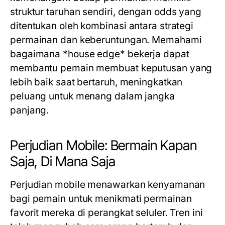
struktur taruhan sendiri, dengan odds yang
ditentukan oleh kombinasi antara strategi
permainan dan keberuntungan. Memahami
bagaimana *house edge* bekerja dapat
membantu pemain membuat keputusan yang
lebih baik saat bertaruh, meningkatkan
peluang untuk menang dalam jangka
panjang.
Perjudian Mobile: Bermain Kapan
Saja, Di Mana Saja
Perjudian mobile menawarkan kenyamanan
bagi pemain untuk menikmati permainan
favorit mereka di perangkat seluler. Tren ini