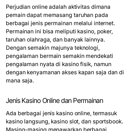
Perjudian online adalah aktivitas dimana
pemain dapat memasang taruhan pada
berbagai jenis permainan melalui internet.
Permainan ini bisa meliputi kasino, poker,
taruhan olahraga, dan banyak lainnya.
Dengan semakin majunya teknologi,
pengalaman bermain semakin mendekati
pengalaman nyata di kasino fisik, namun
dengan kenyamanan akses kapan saja dan di
mana saja.
Jenis Kasino Online dan Permainan
Ada berbagai jenis kasino online, termasuk
kasino langsung, kasino slot, dan sportsbook.
Masing-masing menawarkan berbagai