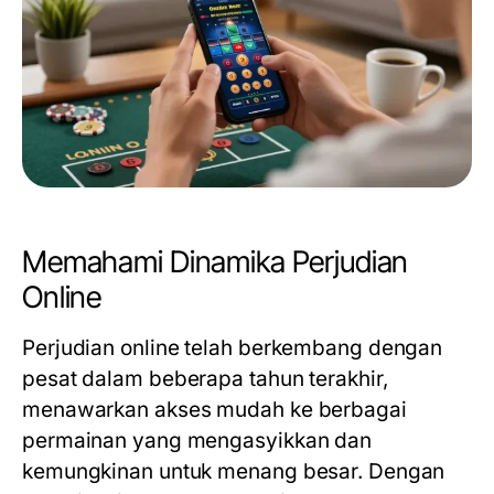
Memahami Dinamika Perjudian
Online
Perjudian online telah berkembang dengan
pesat dalam beberapa tahun terakhir,
menawarkan akses mudah ke berbagai
permainan yang mengasyikkan dan
kemungkinan untuk menang besar. Dengan