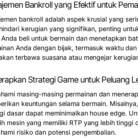
jemen Bankroll yang Efektif untuk Pema
emen bankroll adalah aspek krusial yang seri
indari kerugian yang signifikan, penting un
 Anda beli untuk bermain dan menetapkan bata
inan Anda dengan bijak, termasuk waktu dan
 akan terbawa suasana atau mengejar kerugia
rapkan Strategi Game untuk Peluang Le
ami masing-masing permainan dan menerapka
rikan keuntungan selama bermain. Misalnya,
egi dasar dapat meminimalkan house edge. Unt
ih mesin yang memiliki RTP yang lebih tinggi d
ami risiko dan potensi pengembalian.