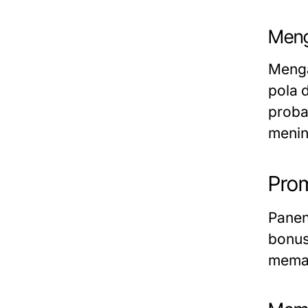
Meng
Menga
pola 
proba
menin
Prom
Panen
bonus
meman