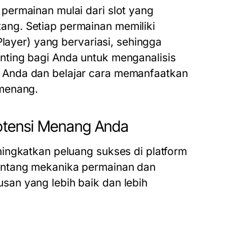
permainan mulai dari slot yang
ng. Setiap permainan memiliki
Player) yang bervariasi, sehingga
ting bagi Anda untuk menganalisis
 Anda dan belajar cara memanfaatkan
 menang.
otensi Menang Anda
ingkatkan peluang sukses di platform
entang mekanika permainan dan
an yang lebih baik dan lebih