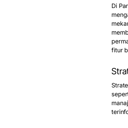
Di Pa
menga
mekan
membe
perma
fitur
Stra
Strat
seper
manaj
terinf