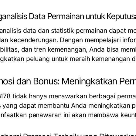
analisis Data Permainan untuk Keputus
nalisis data dan statistik permainan dapat 
dan kecenderungan. Dengan mempelajari infor
bilitas, dan tren kemenangan, Anda bisa memb
gkatkan peluang untuk meraih kemenangan da
osi dan Bonus: Meningkatkan Per
178 tidak hanya menawarkan berbagai permain
 yang dapat membantu Anda meningkatkan 
faatkan penawaran ini akan membawa keuntu