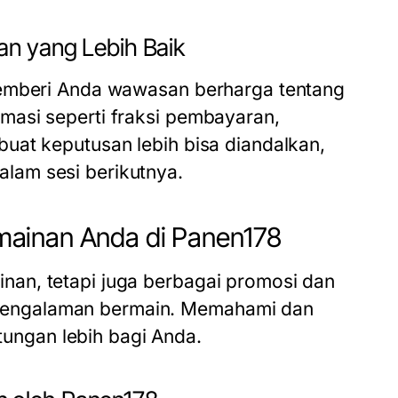
an yang Lebih Baik
memberi Anda wawasan berharga tentang
masi seperti fraksi pembayaran,
uat keputusan lebih bisa diandalkan,
lam sesi berikutnya.
mainan Anda di Panen178
an, tetapi juga berbagai promosi dan
pengalaman bermain. Memahami dan
ngan lebih bagi Anda.