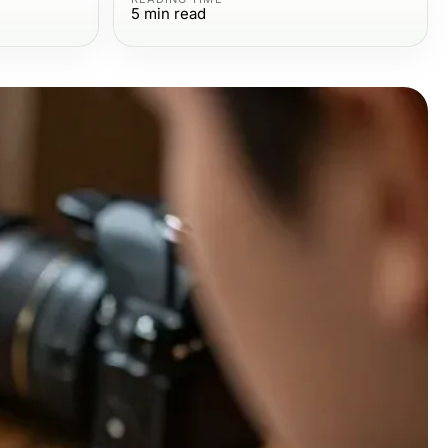
5
min read