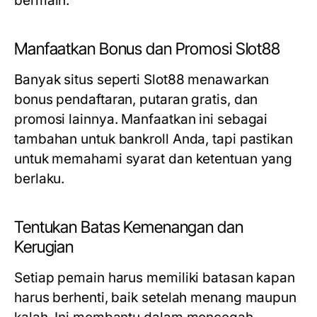
bermain.
Manfaatkan Bonus dan Promosi Slot88
Banyak situs seperti Slot88 menawarkan
bonus pendaftaran, putaran gratis, dan
promosi lainnya. Manfaatkan ini sebagai
tambahan untuk bankroll Anda, tapi pastikan
untuk memahami syarat dan ketentuan yang
berlaku.
Tentukan Batas Kemenangan dan
Kerugian
Setiap pemain harus memiliki batasan kapan
harus berhenti, baik setelah menang maupun