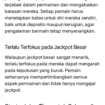
terjebak dalam permainan dan mengabaikan
batasan mereka. Setiap pemain harus
menetapkan batas untuk diri mereka sendiri,
baik untuk deposito maupun kerugian, agar
pengalaman bermain tetap menyenangkan.
Terlalu Terfokus pada Jackpot Besar
Walaupun jackpot besar sangat menarik,
terlalu terfokus pada mereka dapat mengarah
pada keputusan yang buruk. Pemain
seharusnya mempertimbangkan semua
aspek permainan dan tidak hanya mengejar
jackpot.