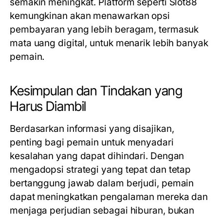
semakin meningkat. Platform seperti Slot88
kemungkinan akan menawarkan opsi
pembayaran yang lebih beragam, termasuk
mata uang digital, untuk menarik lebih banyak
pemain.
Kesimpulan dan Tindakan yang
Harus Diambil
Berdasarkan informasi yang disajikan,
penting bagi pemain untuk menyadari
kesalahan yang dapat dihindari. Dengan
mengadopsi strategi yang tepat dan tetap
bertanggung jawab dalam berjudi, pemain
dapat meningkatkan pengalaman mereka dan
menjaga perjudian sebagai hiburan, bukan