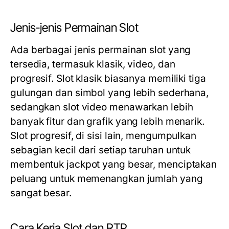
Jenis-jenis Permainan Slot
Ada berbagai jenis permainan slot yang
tersedia, termasuk klasik, video, dan
progresif. Slot klasik biasanya memiliki tiga
gulungan dan simbol yang lebih sederhana,
sedangkan slot video menawarkan lebih
banyak fitur dan grafik yang lebih menarik.
Slot progresif, di sisi lain, mengumpulkan
sebagian kecil dari setiap taruhan untuk
membentuk jackpot yang besar, menciptakan
peluang untuk memenangkan jumlah yang
sangat besar.
Cara Kerja Slot dan RTP