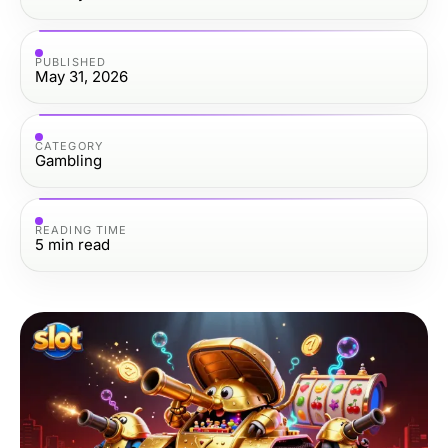
PUBLISHED
May 31, 2026
CATEGORY
Gambling
READING TIME
5
min read