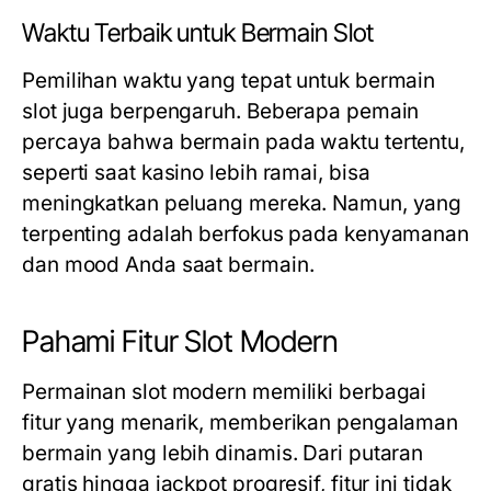
Waktu Terbaik untuk Bermain Slot
Pemilihan waktu yang tepat untuk bermain
slot juga berpengaruh. Beberapa pemain
percaya bahwa bermain pada waktu tertentu,
seperti saat kasino lebih ramai, bisa
meningkatkan peluang mereka. Namun, yang
terpenting adalah berfokus pada kenyamanan
dan mood Anda saat bermain.
Pahami Fitur Slot Modern
Permainan slot modern memiliki berbagai
fitur yang menarik, memberikan pengalaman
bermain yang lebih dinamis. Dari putaran
gratis hingga jackpot progresif, fitur ini tidak