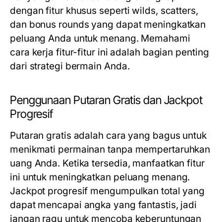
dengan fitur khusus seperti wilds, scatters,
dan bonus rounds yang dapat meningkatkan
peluang Anda untuk menang. Memahami
cara kerja fitur-fitur ini adalah bagian penting
dari strategi bermain Anda.
Penggunaan Putaran Gratis dan Jackpot
Progresif
Putaran gratis adalah cara yang bagus untuk
menikmati permainan tanpa mempertaruhkan
uang Anda. Ketika tersedia, manfaatkan fitur
ini untuk meningkatkan peluang menang.
Jackpot progresif mengumpulkan total yang
dapat mencapai angka yang fantastis, jadi
jangan ragu untuk mencoba keberuntungan