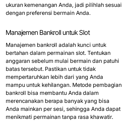
ukuran kemenangan Anda, jadi pilihlah sesuai
dengan preferensi bermain Anda.
Manajemen Bankroll untuk Slot
Manajemen bankroll adalah kunci untuk
bertahan dalam permainan slot. Tentukan
anggaran sebelum mulai bermain dan patuhi
batas tersebut. Pastikan untuk tidak
mempertaruhkan lebih dari yang Anda
mampu untuk kehilangan. Metode pembagian
bankroll bisa membantu Anda dalam
merencanakan berapa banyak yang bisa
Anda mainkan per sesi, sehingga Anda dapat
menikmati permainan tanpa rasa khawatir.