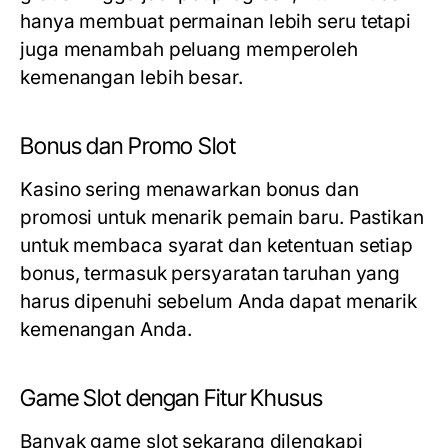
hanya membuat permainan lebih seru tetapi
juga menambah peluang memperoleh
kemenangan lebih besar.
Bonus dan Promo Slot
Kasino sering menawarkan bonus dan
promosi untuk menarik pemain baru. Pastikan
untuk membaca syarat dan ketentuan setiap
bonus, termasuk persyaratan taruhan yang
harus dipenuhi sebelum Anda dapat menarik
kemenangan Anda.
Game Slot dengan Fitur Khusus
Banyak game slot sekarang dilengkapi