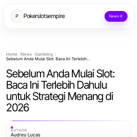
Pokerslotsempire
P
News
Home
News
Gambling
Sebelum Anda Mulai Slot: Baca Ini Terlebih Dahulu untuk Strategi Menang di 2026
Sebelum Anda Mulai Slot:
Baca Ini Terlebih Dahulu
untuk Strategi Menang di
2026
AUTHOR
Audrey Lucas