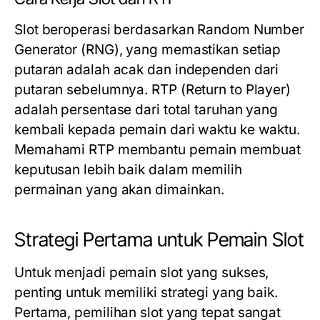
Slot beroperasi berdasarkan Random Number
Generator (RNG), yang memastikan setiap
putaran adalah acak dan independen dari
putaran sebelumnya. RTP (Return to Player)
adalah persentase dari total taruhan yang
kembali kepada pemain dari waktu ke waktu.
Memahami RTP membantu pemain membuat
keputusan lebih baik dalam memilih
permainan yang akan dimainkan.
Strategi Pertama untuk Pemain Slot
Untuk menjadi pemain slot yang sukses,
penting untuk memiliki strategi yang baik.
Pertama, pemilihan slot yang tepat sangat